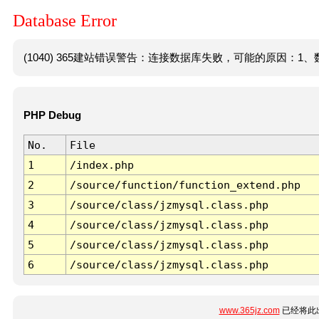
Database Error
(1040) 365建站错误警告：连接数据库失败，可能的原因：1、数
PHP Debug
No.
File
1
/index.php
2
/source/function/function_extend.php
3
/source/class/jzmysql.class.php
4
/source/class/jzmysql.class.php
5
/source/class/jzmysql.class.php
6
/source/class/jzmysql.class.php
www.365jz.com
已经将此