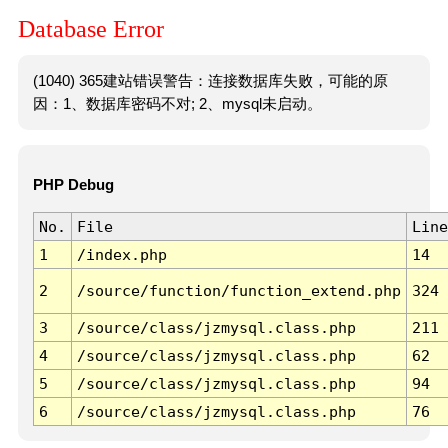
Database Error
(1040) 365建站错误警告：连接数据库失败，可能的原
因：1、数据库密码不对; 2、mysql未启动。
PHP Debug
No.
File
Line
1
/index.php
14
2
/source/function/function_extend.php
324
3
/source/class/jzmysql.class.php
211
4
/source/class/jzmysql.class.php
62
5
/source/class/jzmysql.class.php
94
6
/source/class/jzmysql.class.php
76