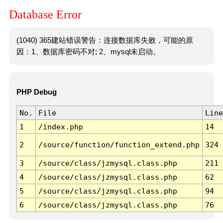
Database Error
(1040) 365建站错误警告：连接数据库失败，可能的原
因：1、数据库密码不对; 2、mysql未启动。
PHP Debug
No.
File
Line
1
/index.php
14
2
/source/function/function_extend.php
324
3
/source/class/jzmysql.class.php
211
4
/source/class/jzmysql.class.php
62
5
/source/class/jzmysql.class.php
94
6
/source/class/jzmysql.class.php
76