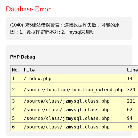
Database Error
(1040) 365建站错误警告：连接数据库失败，可能的原
因：1、数据库密码不对; 2、mysql未启动。
PHP Debug
No.
File
Line
1
/index.php
14
2
/source/function/function_extend.php
324
3
/source/class/jzmysql.class.php
211
4
/source/class/jzmysql.class.php
62
5
/source/class/jzmysql.class.php
94
6
/source/class/jzmysql.class.php
76