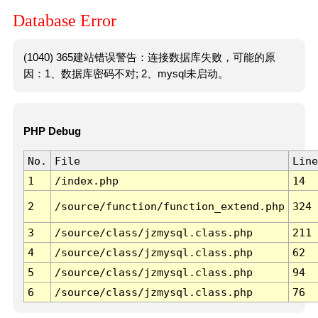
Database Error
(1040) 365建站错误警告：连接数据库失败，可能的原
因：1、数据库密码不对; 2、mysql未启动。
PHP Debug
No.
File
Line
1
/index.php
14
2
/source/function/function_extend.php
324
3
/source/class/jzmysql.class.php
211
4
/source/class/jzmysql.class.php
62
5
/source/class/jzmysql.class.php
94
6
/source/class/jzmysql.class.php
76