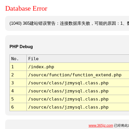
Database Error
(1040) 365建站错误警告：连接数据库失败，可能的原因：1、数
PHP Debug
No.
File
1
/index.php
2
/source/function/function_extend.php
3
/source/class/jzmysql.class.php
4
/source/class/jzmysql.class.php
5
/source/class/jzmysql.class.php
6
/source/class/jzmysql.class.php
www.365jz.com
已经将此