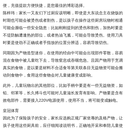
便，充值提款方便快捷，是您最佳的博彩选择。
陈梓玮：家长一又友们下过厨应该明晰，即使是大东说念主在烧饭的
时期也可能会被烫伤或者割伤，是以孩子在操作这些厨房玩物时相通
可能会濒临一些安全隐患：比如刚刚提到的烫伤和割伤，加热时要是
不堤防触遭逢热的部位，或者热油飞溅，可能会导致烫伤。使用刀具
时要是使劲不正确或者手指放的位置分辨适，容易导致切伤。
同期因为产物造型迷你，在使用的经由中可能会出现部件零散，容易
混在食物中被儿童吃下去，导致窒息或吞咽危急。且因产物用于烹调
真实的食物，是以要是材料不合适食等第关联条目无益物资可能会搬
动到食物中，食用这些食物会对儿童健康变成影响。
此外，儿童玩物出的其他部位，比如手柄中要是有一些无益物资，如
铅、邻苯等，长久搏斗也可能对儿童滋长发育有影响。产物要是含有
效电部件，需要接入220V电源使用，使用不当，将可能变成触电。
皇冠体育
因此为了保险孩子的安全，家长应选购正规厂家坐蓐的及格产物，让
孩子使用这些厨具前，应仔细阅读说明书，正确地开采和奉陪儿童使