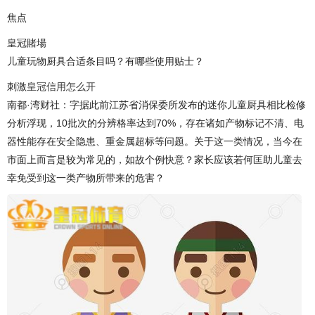
焦点
皇冠賭場
儿童玩物厨具合适条目吗？有哪些使用贴士？
刺激
皇冠信用怎么开
南都·湾财社：字据此前江苏省消保委所发布的迷你儿童厨具相比检修
分析浮现，10批次的分辨格率达到70%，存在诸如产物标记不清、电
器性能存在安全隐患、重金属超标等问题。关于这一类情况，当今在
市面上而言是较为常见的，如故个例快意？家长应该若何匡助儿童去
幸免受到这一类产物所带来的危害？