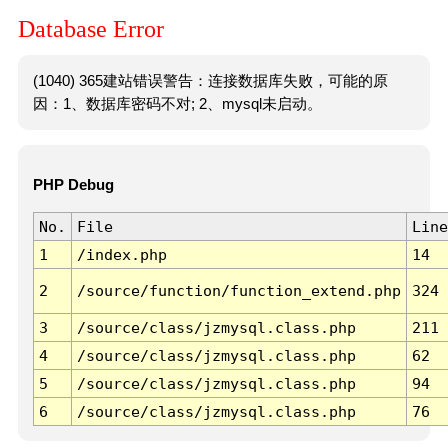
Database Error
(1040) 365建站错误警告：连接数据库失败，可能的原
因：1、数据库密码不对; 2、mysql未启动。
PHP Debug
No.
File
Line
1
/index.php
14
2
/source/function/function_extend.php
324
3
/source/class/jzmysql.class.php
211
4
/source/class/jzmysql.class.php
62
5
/source/class/jzmysql.class.php
94
6
/source/class/jzmysql.class.php
76