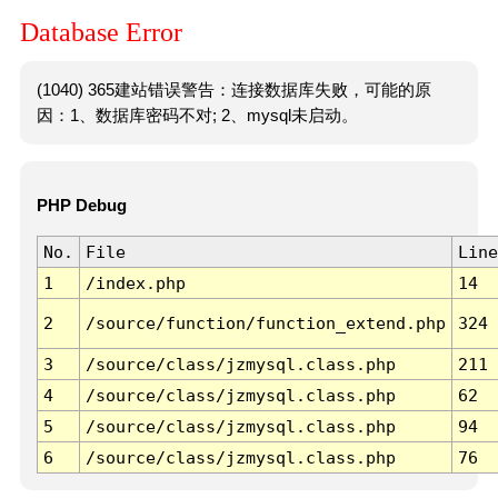
Database Error
(1040) 365建站错误警告：连接数据库失败，可能的原
因：1、数据库密码不对; 2、mysql未启动。
PHP Debug
No.
File
Line
1
/index.php
14
2
/source/function/function_extend.php
324
3
/source/class/jzmysql.class.php
211
4
/source/class/jzmysql.class.php
62
5
/source/class/jzmysql.class.php
94
6
/source/class/jzmysql.class.php
76