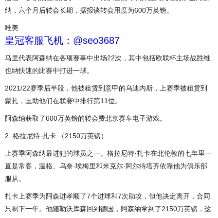
纳，六个月后转会长期，据报谈转会用度为600万英镑。
唯美
皇冠客服飞机：@seo3687
马里代表阿森纳在各项赛事中出场22次，其中包括欧联杯主场战胜维
也纳快速的比赛中打进一球。
2021/22赛季后半段，他被租赁到意甲的乌迪内斯，上赛季被租赁到
蒙扎，匡助他们在联赛中排行第11位。
阿森纳获取了600万英镑的转会费北京赛车电子游戏。
2. 格拉尼特·扎卡 （2150万英镑）
上赛季阿森纳最进犯的球员之一。格拉尼特·扎卡在北伦敦的七年里一
直是常客，温格、乌奈·埃梅里和米克尔·阿尔特塔齐依靠他为俱乐部
服从。
扎卡上赛季为阿森进孝顺了7个进球和7次助攻，但他决定离开，合同
只剩下一年。他随勒沃库森回到德国，阿森纳拿到了2150万英镑，这