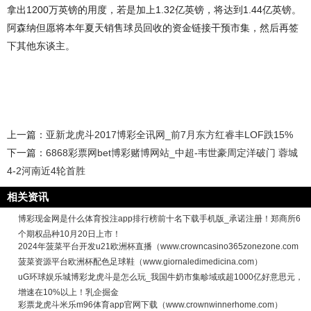
拿出1200万英镑的用度，若是加上1.32亿英镑，将达到1.44亿英镑。
阿森纳但愿将本年夏天销售球员回收的资金链接干预市集，然后再签
下其他东谈主。
上一篇：
亚新龙虎斗2017博彩全讯网_前7月东方红睿丰LOF跌15%
下一篇：
6868彩票网bet博彩赌博网站_中超-韦世豪周定洋破门 蓉城
4-2河南近4轮首胜
相关资讯
博彩现金网是什么体育投注app排行榜前十名下载手机版_承诺注册！郑商所6
个期权品种10月20日上市！
2024年菠菜平台开发u21欧洲杯直播（www.crowncasino365zonezone.com
菠菜资源平台欧洲杯配色足球鞋（www.giornaledimedicina.com）
uG环球娱乐城博彩龙虎斗是怎么玩_我国牛奶市集畛域或超1000亿好意思元，
增速在10%以上！乳企掘金
彩票龙虎斗米乐m96体育app官网下载（www.crownwinnerhome.com）