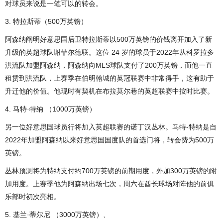
对球员来说是一笔可以的转会。
3. 特拉斯蒂（500万英镑）
阿森纳阐明好意思国后卫特拉斯蒂以500万英镑的价钱离开加入了新
升级的英超球队谢菲尔德联。这位 24 岁的球员于2022年从科罗拉多
洪流队加盟阿森纳，阿森纳向MLS球队支付了200万英镑，而他一直
租赁到洪流队，上赛季在伯明翰城的英冠联赛中非常得手，这有助于
升迁他的价值。他现时有契机在布拉莫尔巷的英超联赛中按时比赛。
4. 马特·特纳 （1000万英镑）
另一位好意思国球员行将加入英超联赛的诺丁汉丛林。马特-特纳是自
2022年加盟阿森纳以来好意思国国度队的首选门将，转会费为500万
英镑。
丛林预测将为特纳支付约700万英镑的前期用度，外加300万英镑的附
加用度。上赛季他为阿森纳出场七次，周六在酋长球场对阵他的前俱
乐部时初次亮相。
5. 基兰·蒂尔尼 （3000万英镑）、