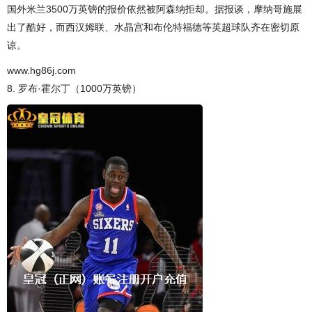
国外米兰3500万英镑的报价依然被阿森纳拒却。据报谈，摩纳哥施展
出了酷好，而西汉姆联、水晶宫和布伦特福德等英超球队齐在密切原
谅。
www.hg86j.com
8. 罗布·霍尔丁（1000万英镑）