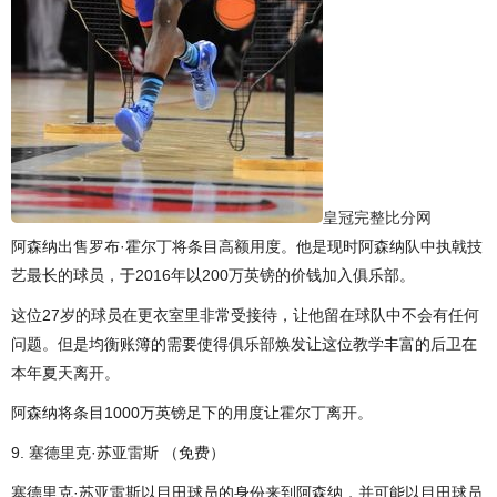
皇冠完整比分网
阿森纳出售罗布·霍尔丁将条目高额用度。他是现时阿森纳队中执戟技
艺最长的球员，于2016年以200万英镑的价钱加入俱乐部。
这位27岁的球员在更衣室里非常受接待，让他留在球队中不会有任何
问题。但是均衡账簿的需要使得俱乐部焕发让这位教学丰富的后卫在
本年夏天离开。
阿森纳将条目1000万英镑足下的用度让霍尔丁离开。
9. 塞德里克·苏亚雷斯 （免费）
塞德里克·苏亚雷斯以目田球员的身份来到阿森纳，并可能以目田球员