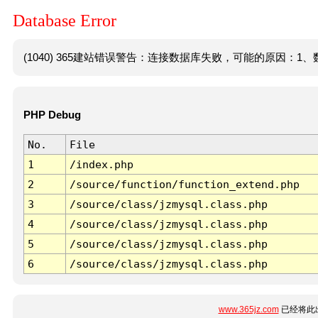
Database Error
(1040) 365建站错误警告：连接数据库失败，可能的原因：1、数
PHP Debug
No.
File
1
/index.php
2
/source/function/function_extend.php
3
/source/class/jzmysql.class.php
4
/source/class/jzmysql.class.php
5
/source/class/jzmysql.class.php
6
/source/class/jzmysql.class.php
www.365jz.com
已经将此