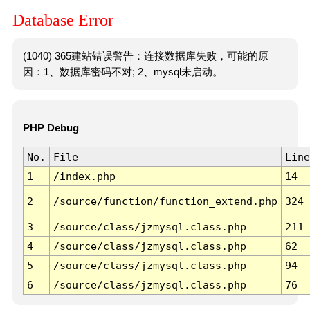
Database Error
(1040) 365建站错误警告：连接数据库失败，可能的原
因：1、数据库密码不对; 2、mysql未启动。
PHP Debug
No.
File
Line
1
/index.php
14
2
/source/function/function_extend.php
324
3
/source/class/jzmysql.class.php
211
4
/source/class/jzmysql.class.php
62
5
/source/class/jzmysql.class.php
94
6
/source/class/jzmysql.class.php
76