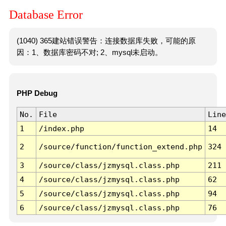
Database Error
(1040) 365建站错误警告：连接数据库失败，可能的原
因：1、数据库密码不对; 2、mysql未启动。
PHP Debug
No.
File
Line
1
/index.php
14
2
/source/function/function_extend.php
324
3
/source/class/jzmysql.class.php
211
4
/source/class/jzmysql.class.php
62
5
/source/class/jzmysql.class.php
94
6
/source/class/jzmysql.class.php
76