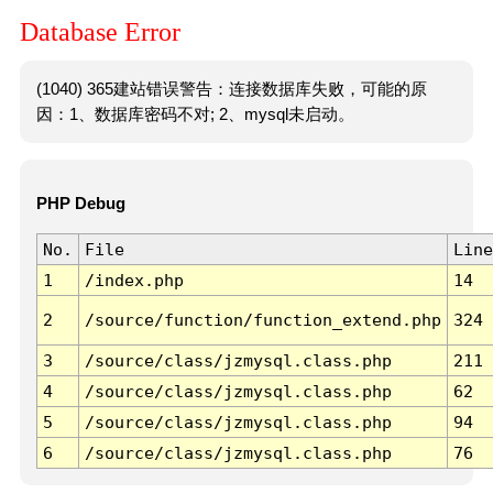
Database Error
(1040) 365建站错误警告：连接数据库失败，可能的原
因：1、数据库密码不对; 2、mysql未启动。
PHP Debug
No.
File
Line
1
/index.php
14
2
/source/function/function_extend.php
324
3
/source/class/jzmysql.class.php
211
4
/source/class/jzmysql.class.php
62
5
/source/class/jzmysql.class.php
94
6
/source/class/jzmysql.class.php
76