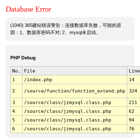
Database Error
(1040) 365建站错误警告：连接数据库失败，可能的原
因：1、数据库密码不对; 2、mysql未启动。
PHP Debug
No.
File
Line
1
/index.php
14
2
/source/function/function_extend.php
324
3
/source/class/jzmysql.class.php
211
4
/source/class/jzmysql.class.php
62
5
/source/class/jzmysql.class.php
94
6
/source/class/jzmysql.class.php
76