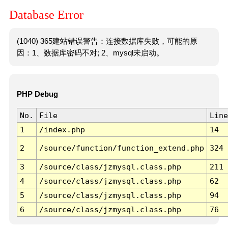
Database Error
(1040) 365建站错误警告：连接数据库失败，可能的原
因：1、数据库密码不对; 2、mysql未启动。
PHP Debug
No.
File
Line
1
/index.php
14
2
/source/function/function_extend.php
324
3
/source/class/jzmysql.class.php
211
4
/source/class/jzmysql.class.php
62
5
/source/class/jzmysql.class.php
94
6
/source/class/jzmysql.class.php
76