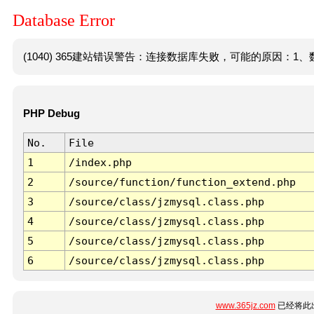
Database Error
(1040) 365建站错误警告：连接数据库失败，可能的原因：1、数
PHP Debug
No.
File
1
/index.php
2
/source/function/function_extend.php
3
/source/class/jzmysql.class.php
4
/source/class/jzmysql.class.php
5
/source/class/jzmysql.class.php
6
/source/class/jzmysql.class.php
www.365jz.com
已经将此