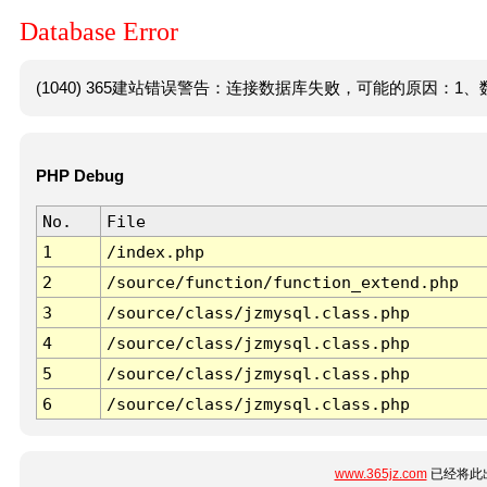
Database Error
(1040) 365建站错误警告：连接数据库失败，可能的原因：1、数
PHP Debug
No.
File
1
/index.php
2
/source/function/function_extend.php
3
/source/class/jzmysql.class.php
4
/source/class/jzmysql.class.php
5
/source/class/jzmysql.class.php
6
/source/class/jzmysql.class.php
www.365jz.com
已经将此