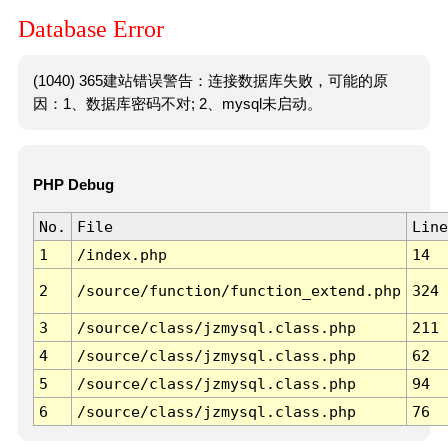
Database Error
(1040) 365建站错误警告：连接数据库失败，可能的原
因：1、数据库密码不对; 2、mysql未启动。
PHP Debug
No.
File
Line
1
/index.php
14
2
/source/function/function_extend.php
324
3
/source/class/jzmysql.class.php
211
4
/source/class/jzmysql.class.php
62
5
/source/class/jzmysql.class.php
94
6
/source/class/jzmysql.class.php
76