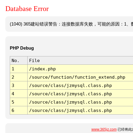
Database Error
(1040) 365建站错误警告：连接数据库失败，可能的原因：1、数
PHP Debug
No.
File
1
/index.php
2
/source/function/function_extend.php
3
/source/class/jzmysql.class.php
4
/source/class/jzmysql.class.php
5
/source/class/jzmysql.class.php
6
/source/class/jzmysql.class.php
www.365jz.com
已经将此