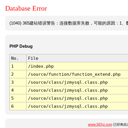
Database Error
(1040) 365建站错误警告：连接数据库失败，可能的原因：1、数
PHP Debug
No.
File
1
/index.php
2
/source/function/function_extend.php
3
/source/class/jzmysql.class.php
4
/source/class/jzmysql.class.php
5
/source/class/jzmysql.class.php
6
/source/class/jzmysql.class.php
www.365jz.com
已经将此