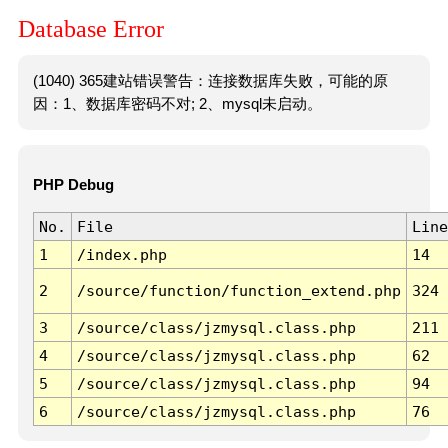
Database Error
(1040) 365建站错误警告：连接数据库失败，可能的原
因：1、数据库密码不对; 2、mysql未启动。
PHP Debug
No.
File
Line
1
/index.php
14
2
/source/function/function_extend.php
324
3
/source/class/jzmysql.class.php
211
4
/source/class/jzmysql.class.php
62
5
/source/class/jzmysql.class.php
94
6
/source/class/jzmysql.class.php
76