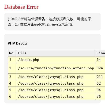
Database Error
(1040) 365建站错误警告：连接数据库失败，可能的原
因：1、数据库密码不对; 2、mysql未启动。
PHP Debug
No.
File
Line
1
/index.php
14
2
/source/function/function_extend.php
324
3
/source/class/jzmysql.class.php
211
4
/source/class/jzmysql.class.php
62
5
/source/class/jzmysql.class.php
94
6
/source/class/jzmysql.class.php
76