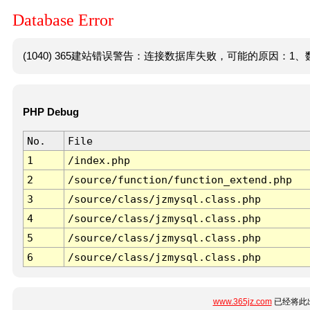
Database Error
(1040) 365建站错误警告：连接数据库失败，可能的原因：1、数
PHP Debug
No.
File
1
/index.php
2
/source/function/function_extend.php
3
/source/class/jzmysql.class.php
4
/source/class/jzmysql.class.php
5
/source/class/jzmysql.class.php
6
/source/class/jzmysql.class.php
www.365jz.com
已经将此