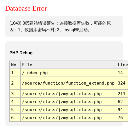
Database Error
(1040) 365建站错误警告：连接数据库失败，可能的原
因：1、数据库密码不对; 2、mysql未启动。
PHP Debug
No.
File
Line
1
/index.php
14
2
/source/function/function_extend.php
324
3
/source/class/jzmysql.class.php
211
4
/source/class/jzmysql.class.php
62
5
/source/class/jzmysql.class.php
94
6
/source/class/jzmysql.class.php
76