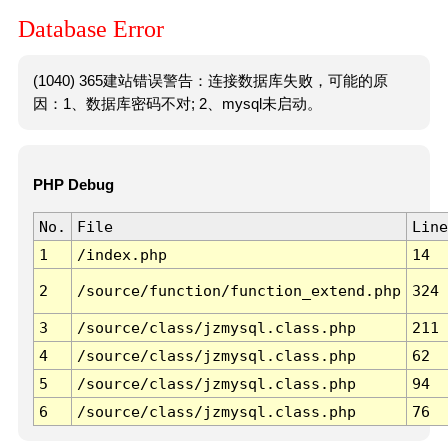
Database Error
(1040) 365建站错误警告：连接数据库失败，可能的原
因：1、数据库密码不对; 2、mysql未启动。
PHP Debug
No.
File
Line
1
/index.php
14
2
/source/function/function_extend.php
324
3
/source/class/jzmysql.class.php
211
4
/source/class/jzmysql.class.php
62
5
/source/class/jzmysql.class.php
94
6
/source/class/jzmysql.class.php
76