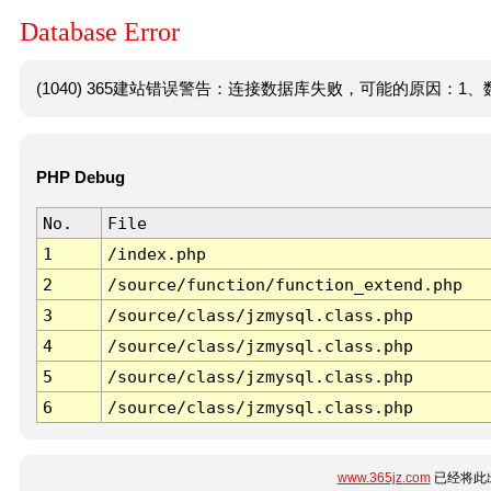
Database Error
(1040) 365建站错误警告：连接数据库失败，可能的原因：1、数
PHP Debug
No.
File
1
/index.php
2
/source/function/function_extend.php
3
/source/class/jzmysql.class.php
4
/source/class/jzmysql.class.php
5
/source/class/jzmysql.class.php
6
/source/class/jzmysql.class.php
www.365jz.com
已经将此