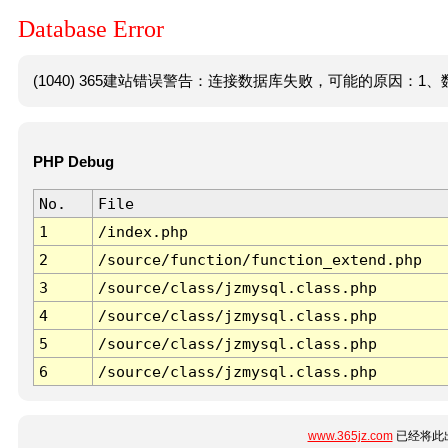
Database Error
(1040) 365建站错误警告：连接数据库失败，可能的原因：1、数
PHP Debug
No.
File
1
/index.php
2
/source/function/function_extend.php
3
/source/class/jzmysql.class.php
4
/source/class/jzmysql.class.php
5
/source/class/jzmysql.class.php
6
/source/class/jzmysql.class.php
www.365jz.com
已经将此