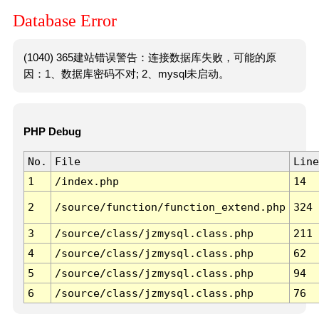
Database Error
(1040) 365建站错误警告：连接数据库失败，可能的原
因：1、数据库密码不对; 2、mysql未启动。
PHP Debug
No.
File
Line
1
/index.php
14
2
/source/function/function_extend.php
324
3
/source/class/jzmysql.class.php
211
4
/source/class/jzmysql.class.php
62
5
/source/class/jzmysql.class.php
94
6
/source/class/jzmysql.class.php
76