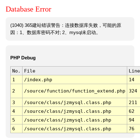
Database Error
(1040) 365建站错误警告：连接数据库失败，可能的原
因：1、数据库密码不对; 2、mysql未启动。
PHP Debug
No.
File
Line
1
/index.php
14
2
/source/function/function_extend.php
324
3
/source/class/jzmysql.class.php
211
4
/source/class/jzmysql.class.php
62
5
/source/class/jzmysql.class.php
94
6
/source/class/jzmysql.class.php
76