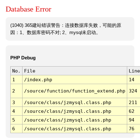
Database Error
(1040) 365建站错误警告：连接数据库失败，可能的原
因：1、数据库密码不对; 2、mysql未启动。
PHP Debug
No.
File
Line
1
/index.php
14
2
/source/function/function_extend.php
324
3
/source/class/jzmysql.class.php
211
4
/source/class/jzmysql.class.php
62
5
/source/class/jzmysql.class.php
94
6
/source/class/jzmysql.class.php
76