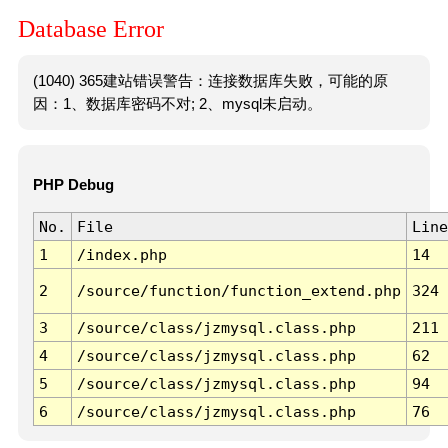
Database Error
(1040) 365建站错误警告：连接数据库失败，可能的原
因：1、数据库密码不对; 2、mysql未启动。
PHP Debug
No.
File
Line
1
/index.php
14
2
/source/function/function_extend.php
324
3
/source/class/jzmysql.class.php
211
4
/source/class/jzmysql.class.php
62
5
/source/class/jzmysql.class.php
94
6
/source/class/jzmysql.class.php
76