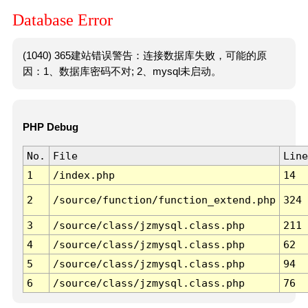
Database Error
(1040) 365建站错误警告：连接数据库失败，可能的原
因：1、数据库密码不对; 2、mysql未启动。
PHP Debug
No.
File
Line
1
/index.php
14
2
/source/function/function_extend.php
324
3
/source/class/jzmysql.class.php
211
4
/source/class/jzmysql.class.php
62
5
/source/class/jzmysql.class.php
94
6
/source/class/jzmysql.class.php
76