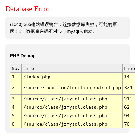
Database Error
(1040) 365建站错误警告：连接数据库失败，可能的原
因：1、数据库密码不对; 2、mysql未启动。
PHP Debug
No.
File
Line
1
/index.php
14
2
/source/function/function_extend.php
324
3
/source/class/jzmysql.class.php
211
4
/source/class/jzmysql.class.php
62
5
/source/class/jzmysql.class.php
94
6
/source/class/jzmysql.class.php
76