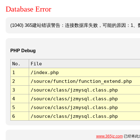
Database Error
(1040) 365建站错误警告：连接数据库失败，可能的原因：1、数
PHP Debug
No.
File
1
/index.php
2
/source/function/function_extend.php
3
/source/class/jzmysql.class.php
4
/source/class/jzmysql.class.php
5
/source/class/jzmysql.class.php
6
/source/class/jzmysql.class.php
www.365jz.com
已经将此